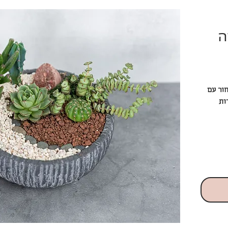
ה
ור עם
ות