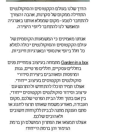
הדרך שלנו בעולם הקקטוסים והסוקולנטים
התחילה ממקום של סקרנות, אהבה והצורך
להתחבר לטבע- מקום שממלא אותנו באנרגיה
ומאפשר לנו להתחבר ליופי היצירה.
אנחנו מאמינים כי המשמעות הקוסמית של
עולם הקקטוסים והסוקולנטים יכולה למלא
כל חלל ביופי אינסופי ובאנרגיות חיוביות.
מתמחה בעיצוב צמחיית פנים
Garden in a box
בחללים עסקיים, חללים פרטיים, גגות
ומרפסות ומאוהבים ביצירת סידורי
סוקולנטים וקקטוסים בעיצוב ייחודי.
אצלנו תמיד תוכלו להתחדש ולהתרגש עם
עיצוב וסידור סוקולנטים וקקטוסים ייחודי,
בין א
ם בתוך חלל הבית הפרטי שלכם, מקום
העבודה, מאורע משמח שאותו תרצו לחגוג או
סתם הענקת מתנה לבבית ללקוחות חשובים
ולאהובים שלכם.
אצלנו תמצאו את הפתרון המושלם הן ברמת
הגימור והן ברמת הייחוד!