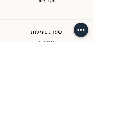
תקנון אתר
שעות פעילות
ימים א-ה
בין השעות 09:00-17:00
ימי ו
בין השעות 09:00-14:00
צור קשר
טלפון
052-7708522
/
052-2315825
אימייל
Support@gardeninabox.co.il