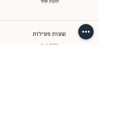
תקנון אתר
שעות פעילות
ימים א-ה
בין השעות 09:00-17:00
ימי ו
בין השעות 09:00-14:00
צור קשר
טלפון
052-7708522
/
052-2315825
אימייל
Support@gardeninabox.co.il