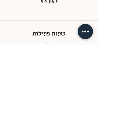
תקנון אתר
שעות פעילות
ימים א-ה
בין השעות 09:00-17:00
ימי ו
בין השעות 09:00-14:00
צור קשר
טלפון
052-7708522
/
052-2315825
אימייל
Support@gardeninabox.co.il