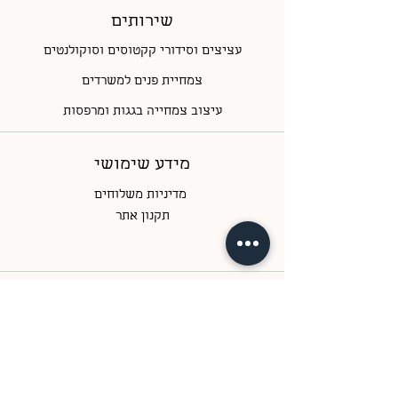
במידת הצורך ניתן לבדוק טלפונית
אפשרות
שירותים
להקדמת המשלוח ליום ההזמנה
בטלפון:
עציצים וסידורי קקטוסים וסוקולנטים
052-7708522 \ 052-2315825
צמחיית פנים למשרדים
עיצוב צמחייה בגגות ומרפסות
מידע שימושי
מדיניות משלוחים
תקנון אתר
שעות פעילות
ימים א-ה
בין השעות 09:00-17:00
ימי ו